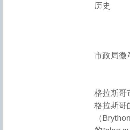
历史
市政局徽
格拉斯哥
格拉斯哥
（Bryt