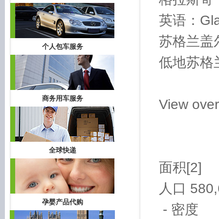
英语：Gla
苏格兰盖尔
个人包车服务
低地苏格兰语
商务用车服务
View ove
全球快递
面积[2]
人口
580
孕婴产品代购
- 密度