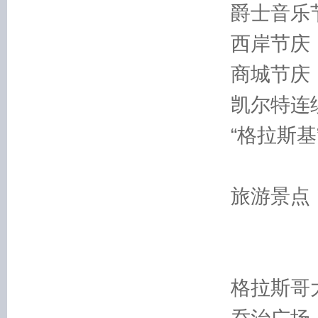
爵士音乐节（
西岸节庆（We
商城节庆（Me
凯尔特连续（C
“格拉斯基”
旅游景点
格拉斯哥