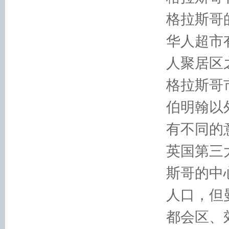
格拉斯哥
华人超市
人聚居区
格拉斯哥
伯明翰以
有不同的
英国第三
斯哥的中
人口，但
都会区、