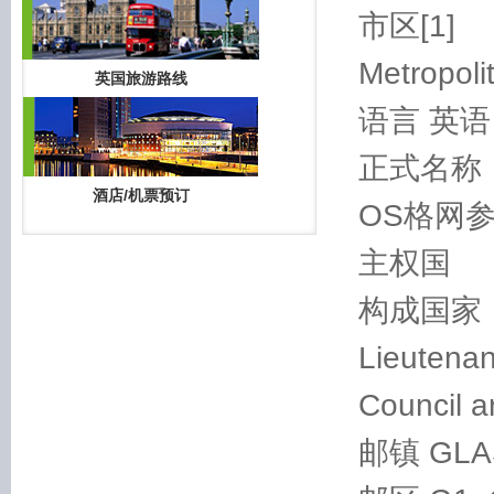
市区[1]
Metropoli
英国旅游路线
语言
英语
正式名称
酒店/机票预订
OS格网
主权国
构成国家
Lieutena
Council a
邮镇
GL