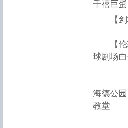
千禧巨蛋
【剑桥
【伦敦
球剧场白
福尔
海德公园
教堂