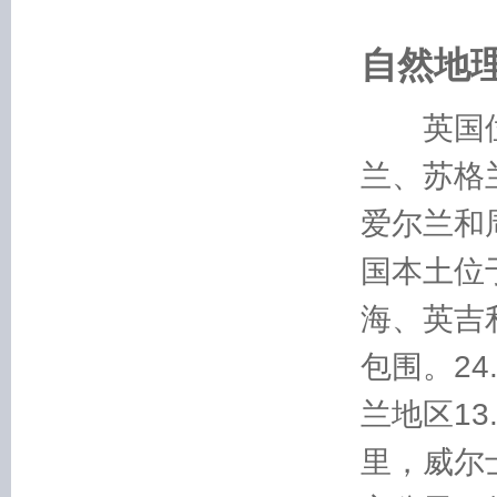
自然地
英国位
兰、苏格
爱尔兰和
国本土位
海、英吉
包围。2
兰地区13
里，威尔士