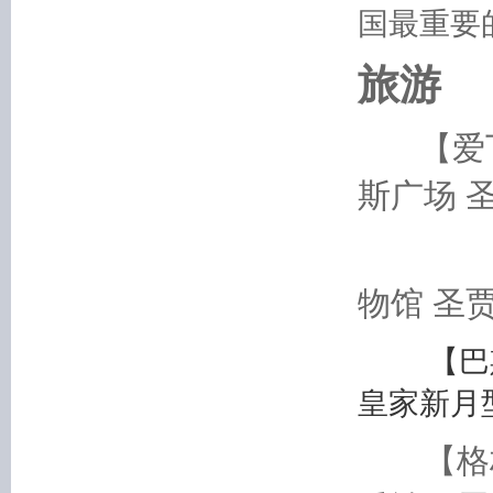
国最重要
旅游
【爱
斯广场 
苏格
物馆 圣
【巴斯
皇家新月
【格林