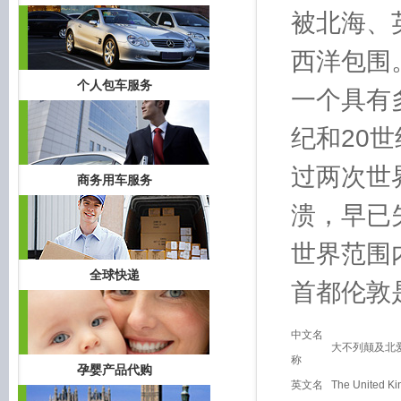
被北海、
西洋包围
个人包车服务
一个具有
纪和20
过两次世
商务用车服务
溃，早已
世界范围
全球快递
首都伦敦
中文名
大不列颠及北
称
孕婴产品代购
英文名
The United Ki