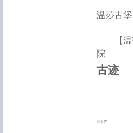
塔桥
温莎古堡
【温莎
院
古迹
巨石阵