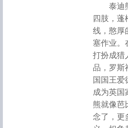
泰迪熊（
四肢，蓬
线，憨厚
塞作业。
打扮成猎
品，罗斯
国国王爱
成为英国
熊就像芭
念了，更