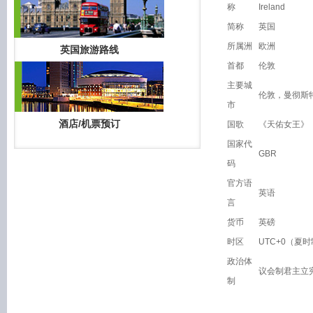
称
Ireland
简称
英国
所属洲
欧洲
英国旅游路线
首都
伦敦
主要城
伦敦，曼彻斯
市
酒店/机票预订
国歌
《天佑女王》
国家代
GBR
码
官方语
英语
言
货币
英磅
时区
UTC+0（夏时
政治体
议会制君主立
制