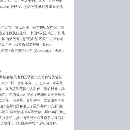
经线，吸引着世界各地的参观者。到这里的
和西经两种经度。另外它地处伦敦东面高地
10个分馆：古近东馆、硬币和纪念币馆、埃
素描馆以及西亚馆。中国陈列室就占了好几
中国的历代稀世珍宝就达2万多件，博物馆
之书，埃及羅塞塔石碑（Rosetta
，法老阿孟霍特普三世（Amenhotep）头像，
之一。
，其他各地展出的图萨德夫人蜡像皆为复制
人大小一样，真假难分。加之光学、声学及
是一系列表现英国中古时代生活的蜡像，其
像馆。馆内最大的展览厅里陈列着英国历代
爱迪生、贝多芬、莫扎特等。曾展出中国领
勒的蜡像把游客引进了陈列各种刑具的“死
“死室”后半部还有实景蜡像，展出英国历史
了蜡像馆，其中有路易十六及皇后，和当时
新近增加互动功能更增加了游客的兴趣。