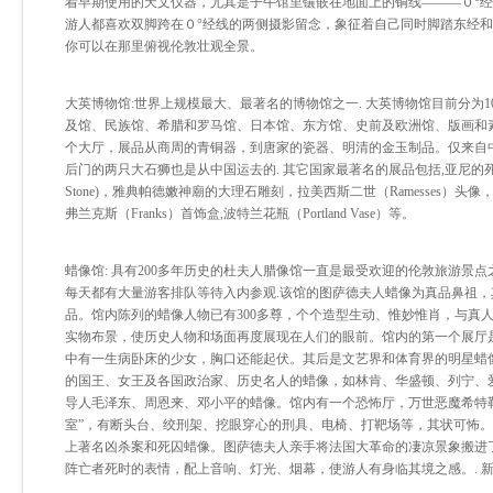
着早期使用的天文仪器，尤其是子午馆里镶嵌在地面上的铜线———０°
游人都喜欢双脚跨在０°经线的两侧摄影留念，象征着自己同时脚踏东经
你可以在那里俯视伦敦壮观全景。
大英博物馆:世界上规模最大、最著名的博物馆之一. 大英博物馆目前分为
及馆、民族馆、希腊和罗马馆、日本馆、东方馆、史前及欧洲馆、版画和
个大厅，展品从商周的青铜器，到唐家的瓷器、明清的金玉制品。仅来自
后门的两只大石狮也是从中国运去的. 其它国家最著名的展品包括,亚尼的死者
Stone)，雅典帕德嫩神廟的大理石雕刻，拉美西斯二世（Ramesses）头像
弗兰克斯（Franks）首饰盒,波特兰花瓶（Portland Vase）等。
蜡像馆: 具有200多年历史的杜夫人腊像馆一直是最受欢迎的伦敦旅游景点
每天都有大量游客排队等待入内参观.该馆的图萨德夫人蜡像为真品鼻祖
品。馆内陈列的蜡像人物已有300多尊，个个造型生动、惟妙惟肖，与真
实物布景，使历史人物和场面再度展现在人们的眼前。馆内的第一个展厅
中有一生病卧床的少女，胸口还能起伏。其后是文艺界和体育界的明星蜡
的国王、女王及各国政治家、历史名人的蜡像，如林肯、华盛顿、列宁、
导人毛泽东、周恩来、邓小平的蜡像。馆内有一个恐怖厅，万世恶魔希特
室”，有断头台、绞刑架、挖眼穿心的刑具、电椅、打靶场等，其状可怖。
上著名凶杀案和死囚蜡像。图萨德夫人亲手将法国大革命的凄凉景象搬进
阵亡者死时的表情，配上音响、灯光、烟幕，使游人有身临其境之感。. 