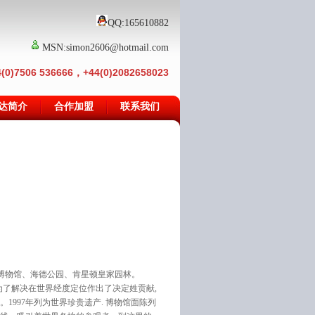
QQ:165610882
MSN:simon2606@hotmail.com
)7506 536666，+44(0)2082658023
达简介
合作加盟
联系我们
博物馆、海德公园、肯星顿皇家园林。
为了解决在世界经度定位作出了决定姓贡献,
997年列为世界珍贵遗产. 博物馆面陈列